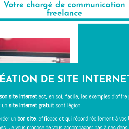
Votre chargé de communication
freelance
ÉATION DE SITE INTERNE
son site Internet
est, en soi, facile, les exemples d’offre
r un
site Internet gratuit
sont légion.
créer un
bon site
, efficace et qui répond réellement à vos 
es. Je vous propose de vous accompagner pas à pas dans 