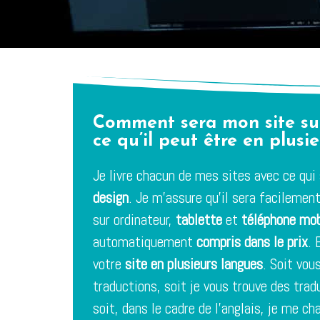
Comment sera mon site sur
ce qu’il peut être en plusi
Je livre chacun de mes sites avec ce qui
design
. Je m’assure qu’il sera facilement
sur ordinateur,
tablette
et
téléphone mob
automatiquement
compris dans le prix
. 
votre
site en plusieurs langues
. Soit vou
traductions, soit je vous trouve des tra
soit, dans le cadre de l’anglais, je me ch