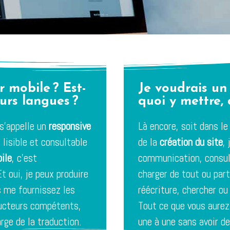
 mobile ? Est-
Je voudrais un 
eurs langues ?
quoi y mettre,
 s’appelle un
responsive
Là encore, soit dans le
 lisible et consultable
de la
création du site
,
ile
, c’est
communication, consu
Et oui, je peux produire
charger de tout ou part
s me fournissez les
réécriture, chercher 
ducteurs compétents,
Tout ce que vous aurez 
arge de la traduction.
une à une sans avoir de