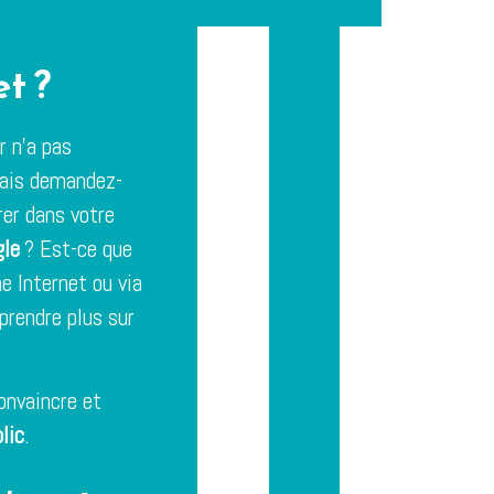
et ?
r n’a pas
 Mais demandez-
rer dans votre
gle
? Est-ce que
he Internet ou via
prendre plus sur
convaincre et
lic
.