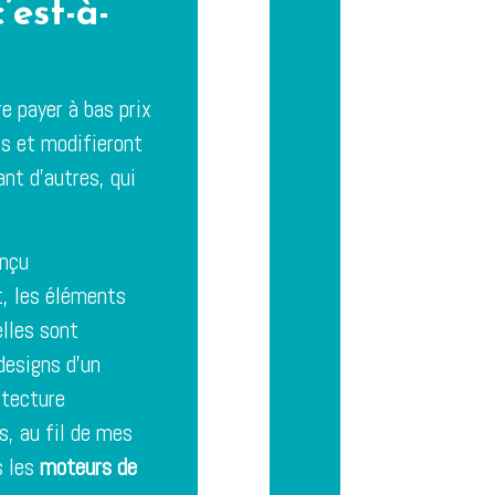
’est-à-
re payer à bas prix
es et modifieront
nt d’autres, qui
onçu
t, les éléments
lles sont
 designs d’un
itecture
s, au fil de mes
s les
moteurs de