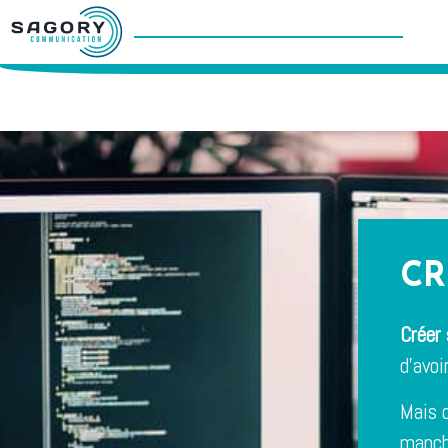
CR
Créer 
d’avoi
Mais 
manch