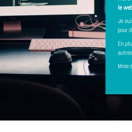
le we
Je sui
pour d
En plu
autre
Mise 