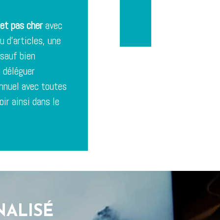
net pas cher
avec
 d’articles, une
(sauf bien
 déléguer
annuel avec toutes
ir ainsi dans le
NALISÉ