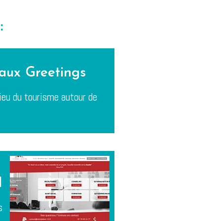
:
eaux Greetings
ieu du tourisme autour de
H
s