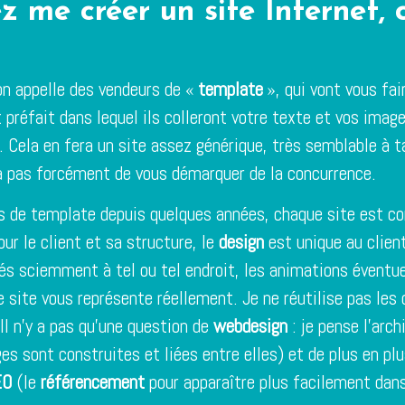
z me créer un site Internet, c
’on appelle des vendeurs de «
template
», qui vont vous fai
 préfait dans lequel ils colleront votre texte et vos imag
. Cela en fera un site assez générique, très semblable à ta
 pas forcément de vous démarquer de la concurrence.
s de template depuis quelques années, chaque site est c
ur le client et sa structure, le
design
est unique au clien
és sciemment à tel ou tel endroit, les animations éventue
le site vous représente réellement. Je ne réutilise pas les
. Il n’y a pas qu’une question de
webdesign
: je pense l’arch
s sont construites et liées entre elles) et de plus en plu
EO
(le
référencement
pour apparaître plus facilement dan