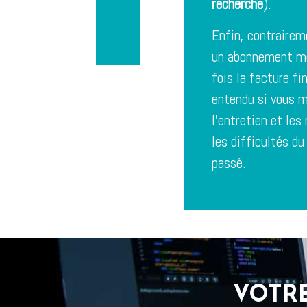
recherche
).
Enfin, contrairem
un abonnement me
fois la facture fin
entendu si vous m
l’entretien et le
les difficultés du
passé.
VOTRE