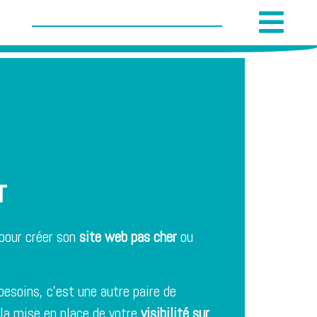
T
 pour créer son
site web pas cher
ou
besoins, c’est une autre paire de
la mise en place de votre
visibilité sur