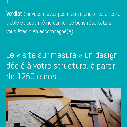
).
Verdict :
si vous n’avez pas d’autre choix, cela reste
viable et peut même donner de bons résultats si
vous êtes bien accompagné(e).
Le « site sur mesure » un design
dédié à votre structure, à partir
de 1250 euros