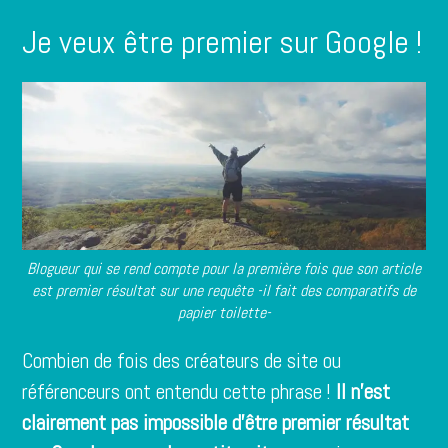
Je veux être premier sur Google !
Blogueur qui se rend compte pour la première fois que son article
est premier résultat sur une requête -il fait des comparatifs de
papier toilette-
Combien de fois des créateurs de site ou
référenceurs ont entendu cette phrase !
Il n’est
clairement pas impossible d’être premier résultat